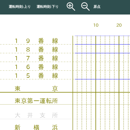
運転時刻:上り
運転時刻:下り
原点
10
20
19番線
18番線
17番線
16番線
15番線
東京
東京第一運転所
大井支所
新横浜